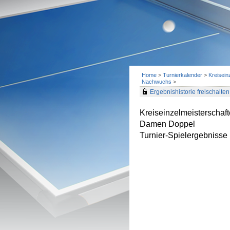
Home
>
Turnierkalender
>
Kreisein
Nachwuchs
>
Ergebnishistorie freischalten 
Kreiseinzelmeisterscha
Damen Doppel
Turnier-Spielergebnisse