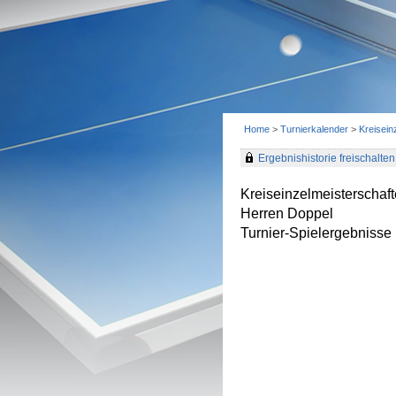
Home
>
Turnierkalender
>
Kreisein
Ergebnishistorie freischalten 
Kreiseinzelmeisterschaf
Herren Doppel
Turnier-Spielergebnisse