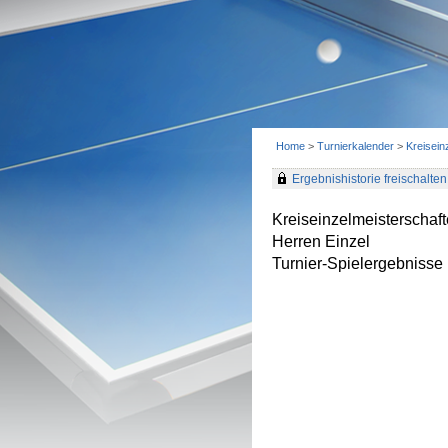
Home
>
Turnierkalender
>
Kreisei
Ergebnishistorie freischalten 
Kreiseinzelmeisterscha
Herren Einzel
Turnier-Spielergebnisse