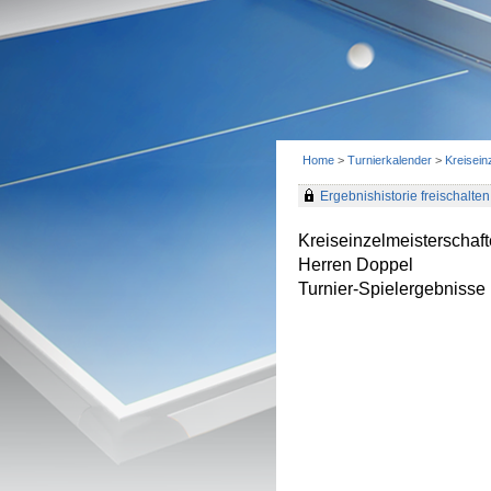
Home
>
Turnierkalender
>
Kreisei
Ergebnishistorie freischalten 
Kreiseinzelmeisterscha
Herren Doppel
Turnier-Spielergebnisse