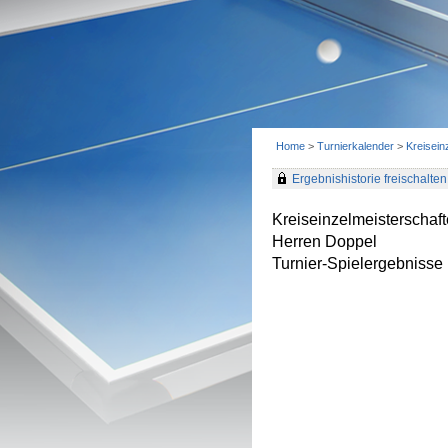
Home
>
Turnierkalender
>
Kreisei
Ergebnishistorie freischalten 
Kreiseinzelmeisterscha
Herren Doppel
Turnier-Spielergebnisse