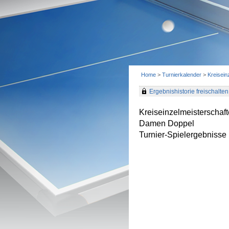
Home
>
Turnierkalender
>
Kreisei
Ergebnishistorie freischalten 
Kreiseinzelmeisterscha
Damen Doppel
Turnier-Spielergebnisse