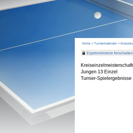
Home
>
Turnierkalender
>
Kreisei
Ergebnishistorie freischalten 
Kreiseinzelmeisterscha
Jungen 13 Einzel
Turnier-Spielergebnisse