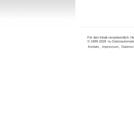
Für den Inhalt verantwortlich: 
© 1999-2026
nu Datenautomate
Kontakt
,
Impressum
,
Datensc