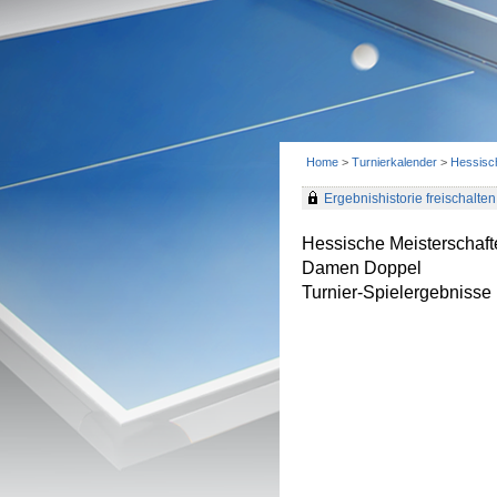
Home
>
Turnierkalender
>
Hessisc
Ergebnishistorie freischalten 
Hessische Meisterschaf
Damen Doppel
Turnier-Spielergebnisse