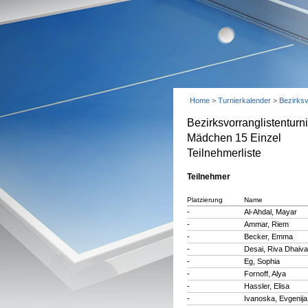
Home
>
Turnierkalender
>
Bezirks
Bezirksvorranglistentur
Mädchen 15 Einzel
Teilnehmerliste
Teilnehmer
Platzierung
Name
-
Al-Ahdal, Mayar
-
Ammar, Riem
-
Becker, Emma
-
Desai, Riva Dhaiva
-
Eg, Sophia
-
Fornoff, Alya
-
Hassler, Elisa
-
Ivanoska, Evgenija