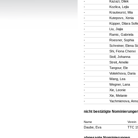
-
Kazazi, Dilek
-
Kozlica, Lejla
-
Krautwurst, Mia
-
Kutepovs, Xenia
-
Küpper, Dilara Sofi
-
Liu, Jiajia
-
Ramic, Gabriela
-
Roesner, Sophia
-
Schreiner, Elena S
-
Shi, Fiona Chenxi
-
Stoll, Johanna
-
Streit, Amelie
-
Tangour, Ele
-
Voitekhova, Daria
-
Wang, Lea
-
Wegner, Lana
-
Xie, Leonie
-
Xie, Melanie
-
Yachmienova, Ann
nicht bestätigte Nominierunge
Name
Verein
Daube, Eva
TTC 19
abgesagte Nominierungen