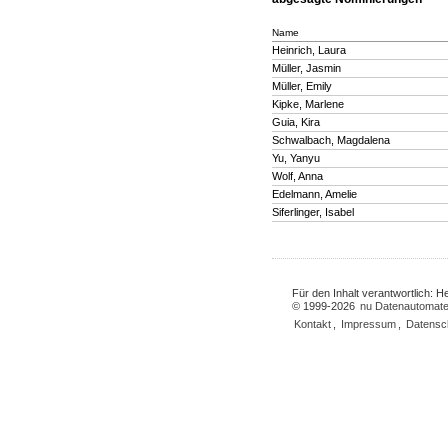
Name
Heinrich, Laura
Müller, Jasmin
Müller, Emily
Kipke, Marlene
Guia, Kira
Schwalbach, Magdalena
Yu, Yanyu
Wolf, Anna
Edelmann, Amelie
Siferlinger, Isabel
Für den Inhalt verantwortlich: 
© 1999-2026
nu Datenautomate
Kontakt
,
Impressum
,
Datensc