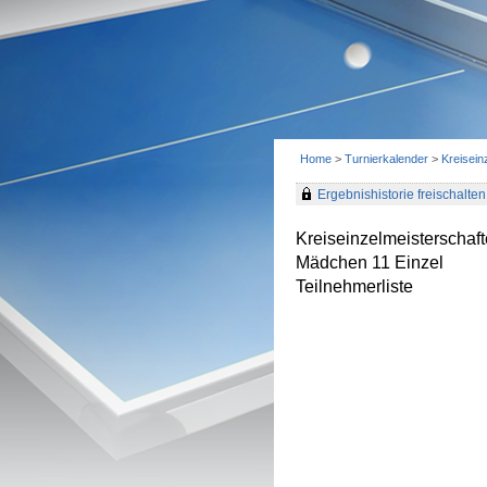
Home
>
Turnierkalender
>
Kreisei
Ergebnishistorie freischalten 
Kreiseinzelmeisterscha
Mädchen 11 Einzel
Teilnehmerliste