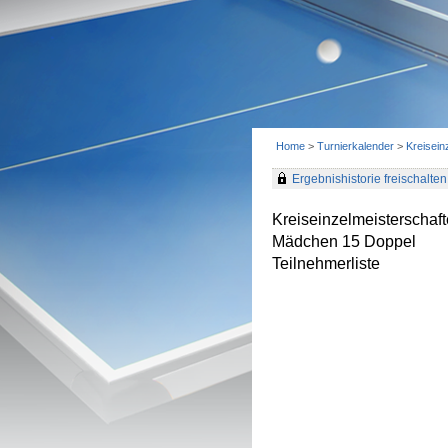
Home
>
Turnierkalender
>
Kreisei
Ergebnishistorie freischalten 
Kreiseinzelmeisterscha
Mädchen 15 Doppel
Teilnehmerliste