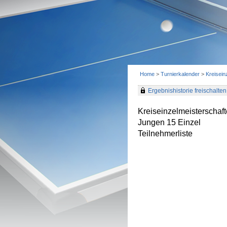
Home
>
Turnierkalender
>
Kreisei
Ergebnishistorie freischalten 
Kreiseinzelmeisterscha
Jungen 15 Einzel
Teilnehmerliste