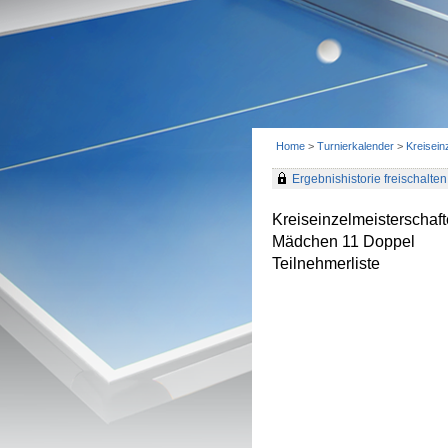
Home
>
Turnierkalender
>
Kreisei
Ergebnishistorie freischalten 
Kreiseinzelmeisterscha
Mädchen 11 Doppel
Teilnehmerliste