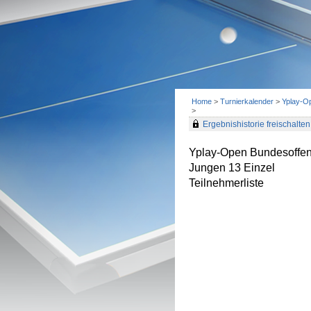
Home
>
Turnierkalender
>
Yplay-O
>
Ergebnishistorie freischalten 
Yplay-Open Bundesoffen
Jungen 13 Einzel
Teilnehmerliste