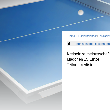
Home
>
Turnierkalender
>
Kreisei
Ergebnishistorie freischalten 
Kreiseinzelmeisterscha
Mädchen 15 Einzel
Teilnehmerliste