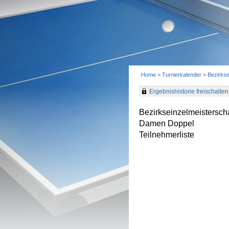
Home
>
Turnierkalender
>
Bezirks
Ergebnishistorie freischalten 
Bezirkseinzelmeistersc
Damen Doppel
Teilnehmerliste