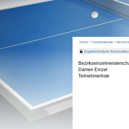
Home
>
Turnierkalender
>
Bezirks
Ergebnishistorie freischalten 
Bezirkseinzelmeistersc
Damen Einzel
Teilnehmerliste