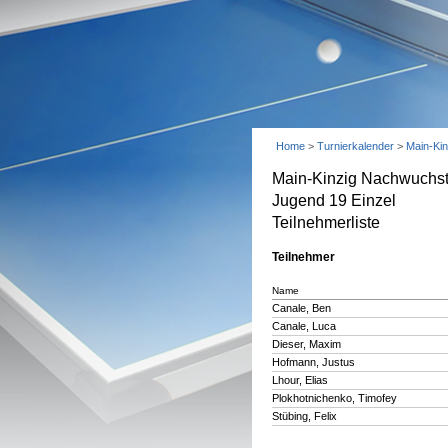
Home
>
Turnierkalender
>
Main-Ki
Main-Kinzig Nachwuchst
Jugend 19 Einzel
Teilnehmerliste
Teilnehmer
Name
Canale, Ben
Canale, Luca
Dieser, Maxim
Hofmann, Justus
Lhour, Elias
Plokhotnichenko, Timofey
Stübing, Felix