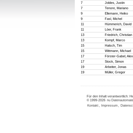
7
Joldes, Justin
7
Tenore, Mariano
9
Ellemann, Heiko
9
Fasl, Michel
11
Hümmerich, David
11
Löer, Frank
13
Friedrich, Christian
13
Kompf, Marco
15
Halsch, Tim
15
Wittmann, Michael
17
Förster-Gabel, Ale
17
Stock, Simon
19
Arbeiter, Jonas
19
Müller, Gregor
Für den Inhalt verantwortlich: 
© 1999-2026
nu Datenautomate
Kontakt
,
Impressum
,
Datensc