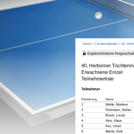
Home
>
Turnierkalender
>
40. Herb
Ergebnishistorie freigeschalt
40. Herborner Tischtenni
Erwachsene Einzel
Teilnehmerliste
Teilnehmer
Platzierung
Name
1
Mahle, Marlene
2
Roßmann, Stefan
3
Braun, Lucas
4
Hinz, Klaus
5
Koc, Umut
5
Martin, Emil