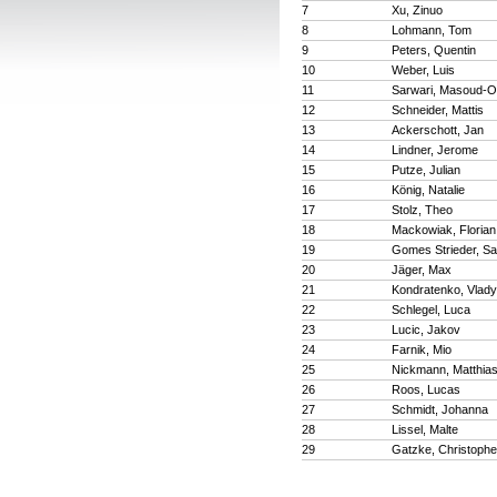
7
Xu, Zinuo
8
Lohmann, Tom
9
Peters, Quentin
10
Weber, Luis
11
Sarwari, Masoud-
12
Schneider, Mattis
13
Ackerschott, Jan
14
Lindner, Jerome
15
Putze, Julian
16
König, Natalie
17
Stolz, Theo
18
Mackowiak, Florian
19
Gomes Strieder, Sa
20
Jäger, Max
21
Kondratenko, Vlady
22
Schlegel, Luca
23
Lucic, Jakov
24
Farnik, Mio
25
Nickmann, Matthia
26
Roos, Lucas
27
Schmidt, Johanna
28
Lissel, Malte
29
Gatzke, Christophe