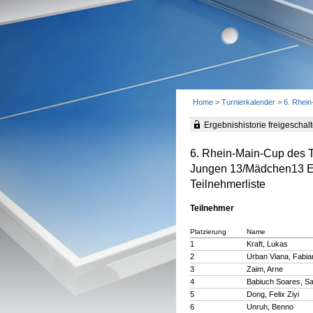
Home
>
Turnierkalender
>
6. Rhei
Ergebnishistorie freigeschalt
6. Rhein-Main-Cup des 
Jungen 13/Mädchen13 E
Teilnehmerliste
Teilnehmer
Platzierung
Name
1
Kraft, Lukas
2
Urban Viana, Fabia
3
Zaim, Arne
4
Babiuch Soares, Sa
5
Dong, Felix Ziyi
6
Unruh, Benno