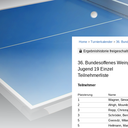
Home
>
Turnierkalender
>
36. Bun
Ergebnishistorie freigeschalt
36. Bundesoffenes Wein
Jugend 19 Einzel
Teilnehmerliste
Teilnehmer
Platzierung
Name
1
Wagner, Simo
2
Afrigh, Mounib
3
Repp, Christo
3
Schröder, Ben
5
Gwosdz, Mila
5
Heilmann, Mar