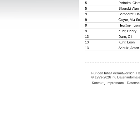
5
Pinheiro, Clar
5
Sikorski, Alan
9
Bernhardt, D
9
Geyer, Mia So
9
Heußner, Lion
9
Kuhr, Henry
13
Dare, Oli
13
Kuhr, Leon
13
Schulz, Anton
Für den Inhalt verantwortlich: 
© 1999-2026
nu Datenautomate
Kontakt
,
Impressum
,
Datensc