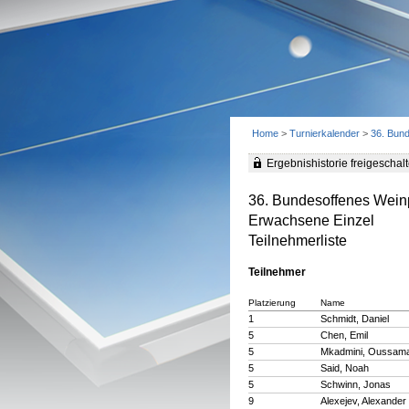
Home
>
Turnierkalender
>
36. Bun
Ergebnishistorie freigeschalt
36. Bundesoffenes Wein
Erwachsene Einzel
Teilnehmerliste
Teilnehmer
Platzierung
Name
1
Schmidt, Daniel
5
Chen, Emil
5
Mkadmini, Oussam
5
Said, Noah
5
Schwinn, Jonas
9
Alexejev, Alexander