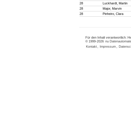
28
Luckhardt, Martin
28
Major, Marvin
28
Pinheiro, Clara
Für den Inhalt verantwortlich: 
© 1999-2026
nu Datenautomate
Kontakt
,
Impressum
,
Datensc