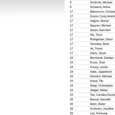
9
Schirmer, Michael
9
Schwerin, Arthur
17
Belozercev, Christi
17
Goyes Coral, André
17
Hajiyev, Murad
17
Nguyen, Michael
17
Nham, Nam Anh
17
Niu, Terui
17
Rothgerber, Oliver
17
Terentiev, Boris
17
Vo, Thomi
17
Zbick, Jimoh
19
Bernhardt, Damian
19
Ersöz, Ünal
19
Georg, Leonie
19
Katte, Jagadeesh
19
Kimmich, Michael
19
Knauf, Tilo
19
Repp, Christopher
19
Steiger, Niklas
19
Tan, Carolina Ruoxi
28
Bansal, Saurabh
28
Bohn, Dieter
28
Grohnert, Josefine
28
Lee, Eunsung