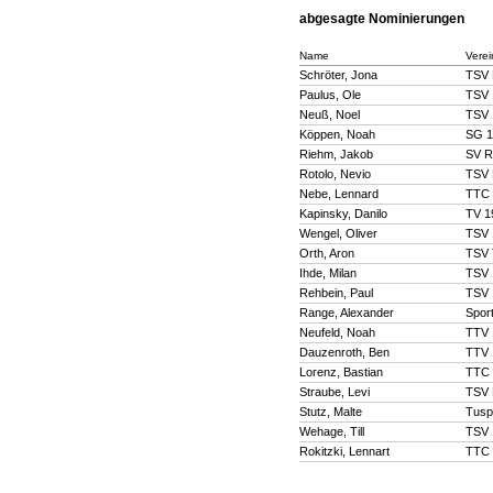
abgesagte Nominierungen
Name
Verei
Schröter, Jona
TSV 
Paulus, Ole
TSV 
Neuß, Noel
TSV 
Köppen, Noah
SG 1
Riehm, Jakob
SV R
Rotolo, Nevio
TSV 
Nebe, Lennard
TTC 
Kapinsky, Danilo
TV 1
Wengel, Oliver
TSV 
Orth, Aron
TSV 
Ihde, Milan
TSV 
Rehbein, Paul
TSV 
Range, Alexander
Sport
Neufeld, Noah
TTV 
Dauzenroth, Ben
TTV 
Lorenz, Bastian
TTC 
Straube, Levi
TSV 
Stutz, Malte
Tusp
Wehage, Till
TSV 
Rokitzki, Lennart
TTC 