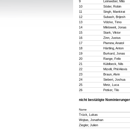
9
Leinweber, Milo
10
Söder, Robin
11
Singh, Mankirat
12
Subash, Brijesh
13
Völzke, Timo
14
Mikloweit, Jonas
15
Stark, Viktor
16
Zinn, Justus
17
Piwnew, Anatol
18
Härtling, Anton
19
Burkard, Jonas
20
Range, Felix
21
Küblbeck, Nils
22
Mizelli, Phil Alexis
23
Braun, Alvin
24
Siebert, Joshua
25
Metz, Luca
26
Petker, Tilo
nicht bestätigte Nominierunge
Name
Trück, Lukas
Wojtas, Jonathan
Ziegler, Julien