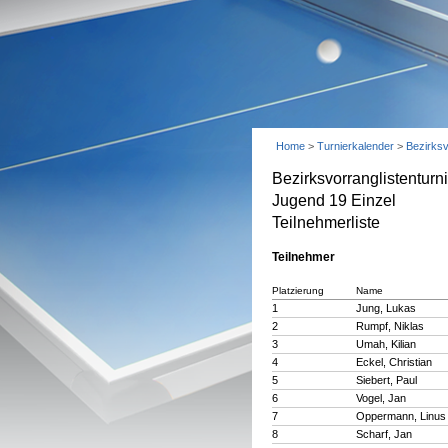
Home
>
Turnierkalender
>
Bezirks
Bezirksvorranglistentur
Jugend 19 Einzel
Teilnehmerliste
Teilnehmer
Platzierung
Name
1
Jung, Lukas
2
Rumpf, Niklas
3
Umah, Kilian
4
Eckel, Christian
5
Siebert, Paul
6
Vogel, Jan
7
Oppermann, Linus
8
Scharf, Jan