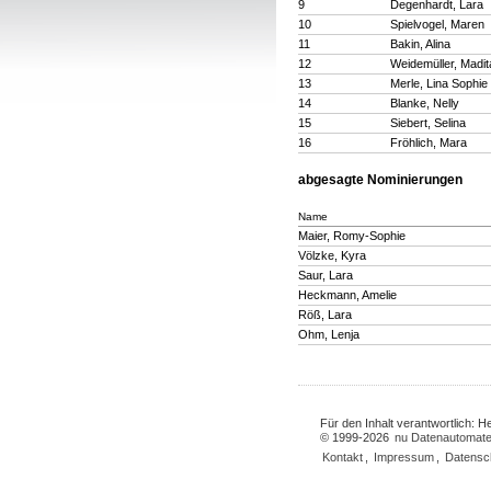
9
Degenhardt, Lara
10
Spielvogel, Maren
11
Bakin, Alina
12
Weidemüller, Madit
13
Merle, Lina Sophie
14
Blanke, Nelly
15
Siebert, Selina
16
Fröhlich, Mara
abgesagte Nominierungen
Name
Maier, Romy-Sophie
Völzke, Kyra
Saur, Lara
Heckmann, Amelie
Röß, Lara
Ohm, Lenja
Für den Inhalt verantwortlich: 
© 1999-2026
nu Datenautomate
Kontakt
,
Impressum
,
Datensc