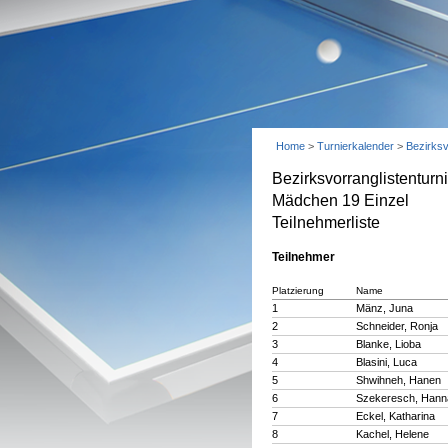
Home
>
Turnierkalender
>
Bezirks
Bezirksvorranglistentur
Mädchen 19 Einzel
Teilnehmerliste
Teilnehmer
Platzierung
Name
1
Mänz, Juna
2
Schneider, Ronja
3
Blanke, Lioba
4
Blasini, Luca
5
Shwihneh, Hanen
6
Szekeresch, Hann
7
Eckel, Katharina
8
Kachel, Helene