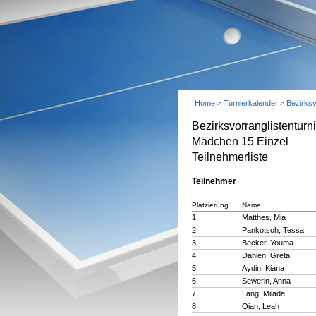
Home
>
Turnierkalender
>
Bezirksv
Bezirksvorranglistentur
Mädchen 15 Einzel
Teilnehmerliste
Teilnehmer
Platzierung
Name
1
Matthes, Mia
2
Pankotsch, Tessa
3
Becker, Youma
4
Dahlen, Greta
5
Aydin, Kiana
6
Sewerin, Anna
7
Lang, Milada
8
Qian, Leah