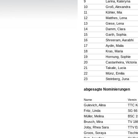
9
Larina, Kateryna
10
Groß, Alexandra
11
Köhler, Mia
12
Matthes, Lena
13
Giese, Lena
14
Damm, Clara
15
Garth, Sophia
16
Shreeram, Aarabhi
17
Aydin, Malia
18
Kras, Maria
19
Hornung, Sophie
20
Castanheira, Victoria
21
Takalic, Lucia
22
Münz, Emilia
23
Steinberg, Juna
abgesagte Nominierungen
Name
Verein
Gulevich, Alina
TTC Kö
Fritz, Linda
SG 66 
Müller, Melina
BSC 19
Brusch, Mira
TV 186
Joby, Rhea Sara
TTV Es
Groos, Soraya
Tischt