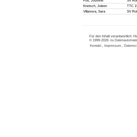
Pott, Josefine
SV Ro
Knetsch, Joleen
TTC 19
Villanova, Sara
SV Ro
Für den Inhalt verantwortlich: 
© 1999-2026
nu Datenautomate
Kontakt
,
Impressum
,
Datensc