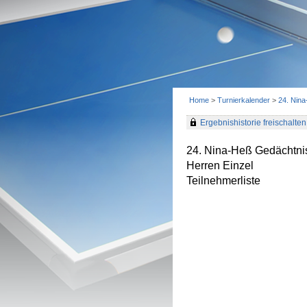
Home
>
Turnierkalender
>
24. Nin
Ergebnishistorie freischalten 
24. Nina-Heß Gedächtnis
Herren Einzel
Teilnehmerliste