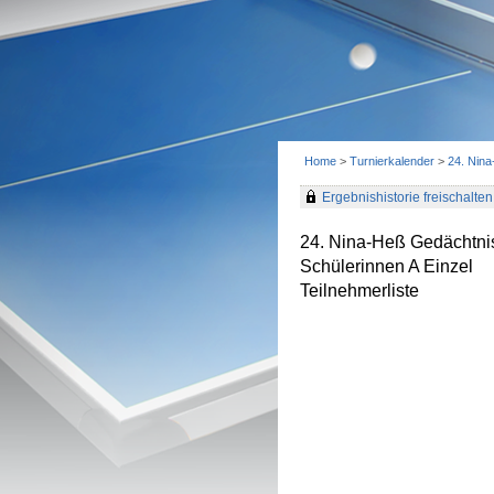
Home
>
Turnierkalender
>
24. Nin
Ergebnishistorie freischalten 
24. Nina-Heß Gedächtnis
Schülerinnen A Einzel
Teilnehmerliste