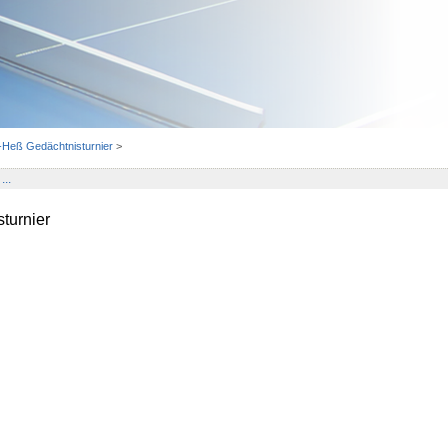
a-Heß Gedächtnisturnier
>
...
turnier