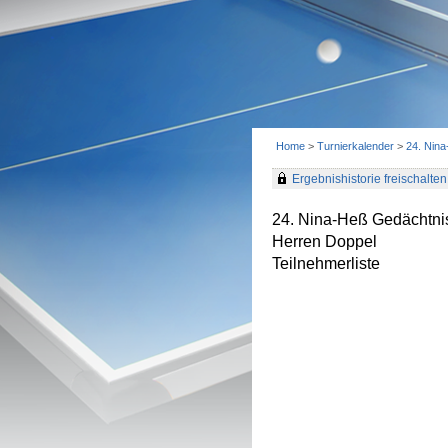
Home
>
Turnierkalender
>
24. Nin
Ergebnishistorie freischalten 
24. Nina-Heß Gedächtnis
Herren Doppel
Teilnehmerliste