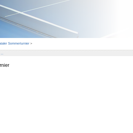
ataler Sommerturnier
>
...
rnier