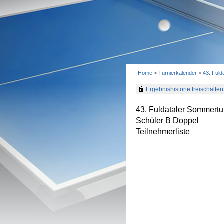
Home
>
Turnierkalender
>
43. Fuld
Ergebnishistorie freischalten 
43. Fuldataler Sommertu
Schüler B Doppel
Teilnehmerliste