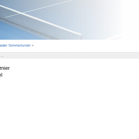
ataler Sommerturnier
>
...
rnier
l