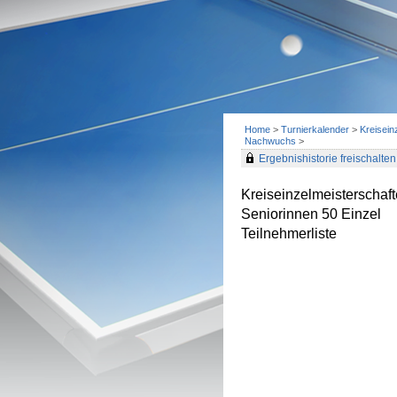
Home
>
Turnierkalender
>
Kreisein
Nachwuchs
>
Ergebnishistorie freischalten 
Kreiseinzelmeisterscha
Seniorinnen 50 Einzel
Teilnehmerliste