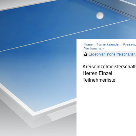
Home
>
Turnierkalender
>
Kreisein
Nachwuchs
>
Ergebnishistorie freischalten 
Kreiseinzelmeisterscha
Herren Einzel
Teilnehmerliste