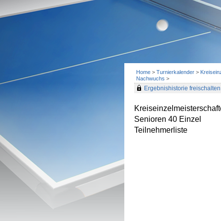
Home
>
Turnierkalender
>
Kreisein
Nachwuchs
>
Ergebnishistorie freischalten 
Kreiseinzelmeisterscha
Senioren 40 Einzel
Teilnehmerliste