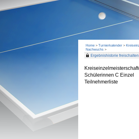
Home
>
Turnierkalender
>
Kreisein
Nachwuchs
>
Ergebnishistorie freischalten 
Kreiseinzelmeisterscha
Schülerinnen C Einzel
Teilnehmerliste