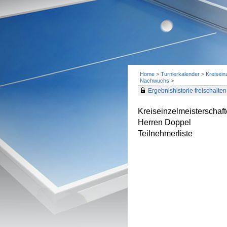
Home
>
Turnierkalender
>
Kreisein
Nachwuchs
>
Ergebnishistorie freischalten 
Kreiseinzelmeisterscha
Herren Doppel
Teilnehmerliste