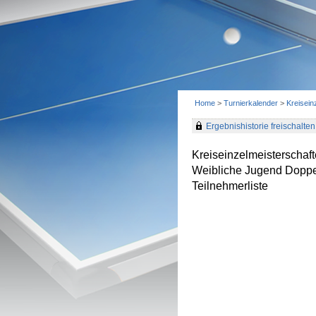
Home
>
Turnierkalender
>
Kreisei
Ergebnishistorie freischalten 
Kreiseinzelmeisterscha
Weibliche Jugend Doppe
Teilnehmerliste