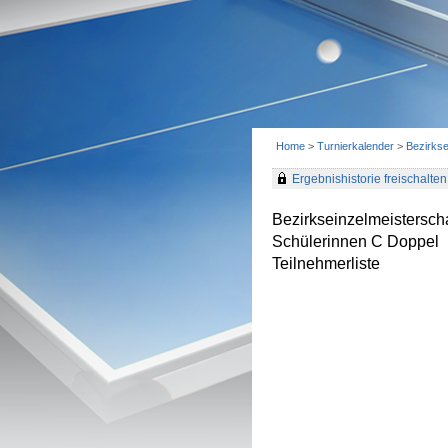
Home
>
Turnierkalender
>
Bezirks
Ergebnishistorie freischalten 
Bezirkseinzelmeistersc
Schülerinnen C Doppel
Teilnehmerliste