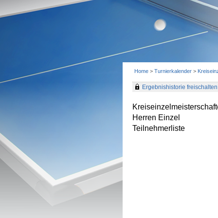
Home
>
Turnierkalender
>
Kreisein
Ergebnishistorie freischalten 
Kreiseinzelmeisterschaf
Herren Einzel
Teilnehmerliste