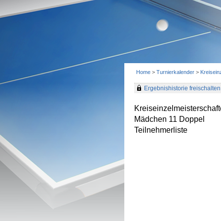
Home
>
Turnierkalender
>
Kreisein
Ergebnishistorie freischalten 
Kreiseinzelmeisterscha
Mädchen 11 Doppel
Teilnehmerliste