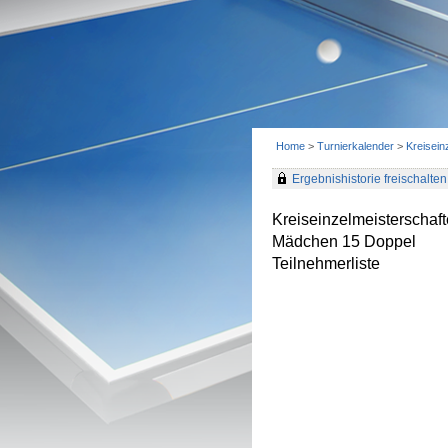
Home
>
Turnierkalender
>
Kreisei
Ergebnishistorie freischalten 
Kreiseinzelmeisterscha
Mädchen 15 Doppel
Teilnehmerliste