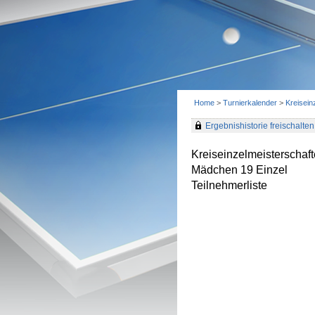
Home
>
Turnierkalender
>
Kreisei
Ergebnishistorie freischalten 
Kreiseinzelmeisterscha
Mädchen 19 Einzel
Teilnehmerliste