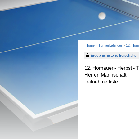
Home
>
Turnierkalender
>
12. Horn
Ergebnishistorie freischalten 
12. Hornauer - Herbst -
Herren Mannschaft
Teilnehmerliste