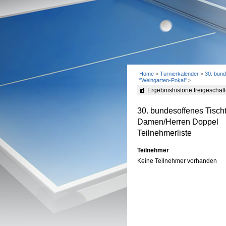
Home
>
Turnierkalender
>
30. bund
"Weingarten-Pokal"
>
Ergebnishistorie freigeschalt
30. bundesoffenes Tischt
Damen/Herren Doppel
Teilnehmerliste
Teilnehmer
Keine Teilnehmer vorhanden