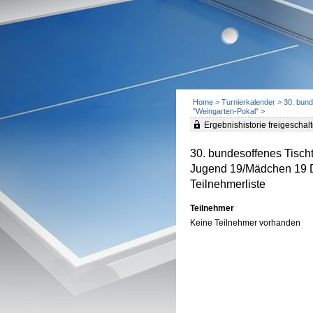
Home
>
Turnierkalender
>
30. bund
"Weingarten-Pokal"
>
Ergebnishistorie freigeschalt
30. bundesoffenes Tischt
Jugend 19/Mädchen 19 
Teilnehmerliste
Teilnehmer
Keine Teilnehmer vorhanden