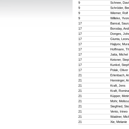
9
Schnee, Dav
9
Schröder, Be
9
Wiemer, Rolf
9
Willeke, Yvo
17
Bansal, Saur
17
Boroday, And
17
Donges, Joh
17
Giunta, Leon
17
Hajiyev, Mur
17
Hoffmann, Th
17
Jatta, Michel
17
Keisner, Ste
17
Kunkel, Step
17
Polak, Oliver
21
Erlenbach, A
21
Henninger, A
21
Kraft, Jens
21
Kraft, Romin
21
Küpper, Meti
21
Mohr, Meliss
21
Siegfried, St
21
Vento, Irineo
21
Waidner, Mic
21
Xie, Melanie