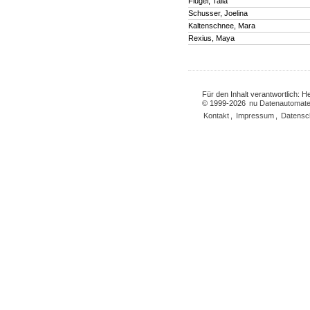
Flügel, Talia
Schusser, Joelina
Kaltenschnee, Mara
Rexius, Maya
Für den Inhalt verantwortlich: 
© 1999-2026
nu Datenautomate
Kontakt
,
Impressum
,
Datensc