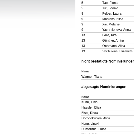
5
Tao, Fiona
5
Xie, Leonie
9
Felber, Laura
9
Montalto, Elisa
9
Xie, Melanie
9
Yachmienova, Anna
13
Guia, Kira
13
Günther, Amira
13
Ochmann, Alina
13
Shchukina, Elizaveta
nicht bestätigte Nominierunge
Name
Wagner, Tiana
abgesagte Nominierungen
Name
Kühn, Tilda
Hassler, Elisa
Eisel, Rhea
Dorogokuplya, Alina
Kong, Lingxi
Düsterhus, Luisa