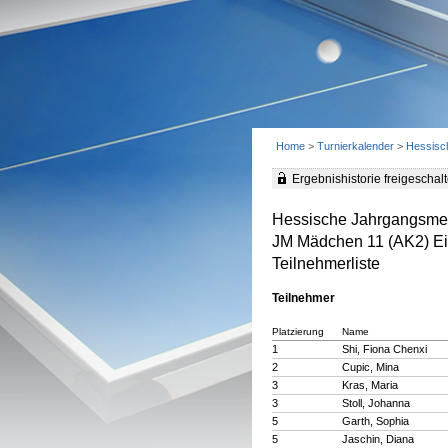
Home
>
Turnierkalender
>
Hessisc
Ergebnishistorie freigeschalt
Hessische Jahrgangsmei
JM Mädchen 11 (AK2) Ei
Teilnehmerliste
Teilnehmer
Platzierung
Name
1
Shi, Fiona Chenxi
2
Cupic, Mina
3
Kras, Maria
3
Stoll, Johanna
5
Garth, Sophia
5
Jaschin, Diana