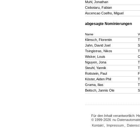
Muhl, Jonathan
Ciobotaru, Fabian
Ascencao Coelho, Miguel
abgesagte Nominierungen
Name
V
Klimsch, Florentin
T
Jahn, David Joel
S
Tsingistras, Nikos
T
Wisker, Louis
O
Nguyen, Jona
T
Steuhl, Yannik
T
Rottstein, Paul
F
Köster, Aiden Phil
T
Grama, Ilias
T
Beitsch, Jannis Ole
S
Für den Inhalt verantwortlich: 
© 1999-2026
nu Datenautomate
Kontakt
,
Impressum
,
Datensc