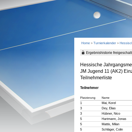
Home
>
Turnierkalender
>
Hessisc
Ergebnishistorie freigeschalt
Hessische Jahrgangsmei
JM Jugend 11 (AK2) Ein
Teilnehmerliste
Teilnehmer
Platzierung
Name
1
Mai, Korel
3
Dey, Elias
3
Hübner, Nico
5
Hartmann, Jonas
5
Mattis, Milan
5
Schläger, Colin