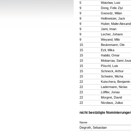
5
Watzlaw, Lutz
9
Dong, Felix Ziyi
9
Gwosdz, Milan
9
Hellmeister, Jack
9
Huber, Malte Alexand
9
Jami, Iman
9
Lecher, Johann
9
Weyand, Milo
15
Beukemann, Ole
15
Ezli, Mika
15
Habibi, Omar
15
Mobarraa, Sami Jous
15
Pöschl, Luis
15
Schneck, Arthur
15
Schwinn, Micha
22
Kutschera, Benjamin
22
Ladermann, Niclas
22
Löffler, Jonas
22
Morgret, David
22
Nicolaus, Julius
nicht bestätigte Nominierunge
Name
Degroth, Sebastian