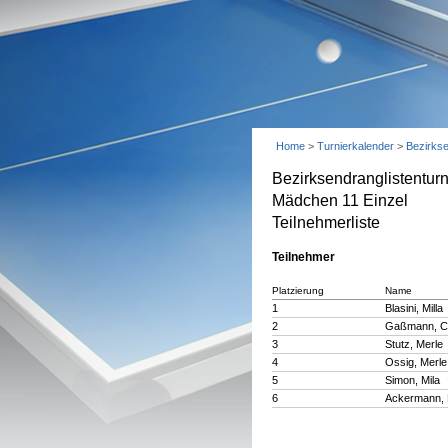
Home
>
Turnierkalender
>
Bezirks
Bezirksendranglistentu
Mädchen 11 Einzel
Teilnehmerliste
Teilnehmer
Platzierung
Name
1
Blasini, Milla
2
Gaßmann, Ca
3
Stutz, Merle
4
Ossig, Merle
5
Simon, Mila
6
Ackermann, 