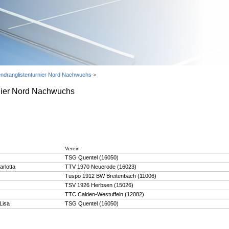
endranglistenturnier Nord Nachwuchs
>
rnier Nord Nachwuchs
Verein
TSG Quentel (16050)
rlotta
TTV 1970 Neuerode (16023)
Tuspo 1912 BW Breitenbach (11006)
TSV 1926 Herbsen (15026)
TTC Calden-Westuffeln (12082)
Lisa
TSG Quentel (16050)