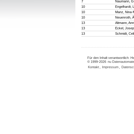
7
Naumann, G
10
Engelhardt, 
10
Manz, Nina-
10
Neuenroth, Ä
13
Altmann, An
13
Eckel, Josep
13
Schmidt, Cel
Für den Inhalt verantwortlich: 
© 1999-2026
nu Datenautomate
Kontakt
,
Impressum
,
Datensc