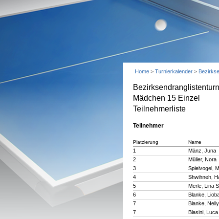
Home
>
Turnierkalender
>
Bezirks
Bezirksendranglistentu
Mädchen 15 Einzel
Teilnehmerliste
Teilnehmer
Platzierung
Name
1
Mänz, Juna
2
Müller, Nora
3
Spielvogel, 
4
Shwihneh, H
5
Merle, Lina 
6
Blanke, Liob
7
Blanke, Nelly
7
Blasini, Luca